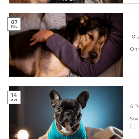
07
Fév
10 
On v
14
Avr
5 P
Soyo
[...]