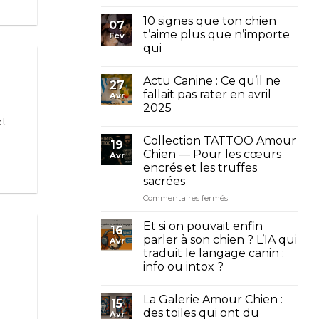
Mon
chien
10 signes que ton chien
07
avant
t’aime plus que n’importe
Fév
tout
qui
:
pourquoi
on
Actu Canine : Ce qu’il ne
27
les
fallait pas rater en avril
Avr
aime
2025
plus
et
que
certains
Collection TATTOO Amour
19
humains
Chien — Pour les cœurs
Avr
encrés et les truffes
sacrées
sur
Commentaires fermés
Collection
TATTOO
Et si on pouvait enfin
16
Amour
parler à son chien ? L’IA qui
Avr
Chien
traduit le langage canin :
—
info ou intox ?
Pour
les
cœurs
La Galerie Amour Chien :
15
encrés
des toiles qui ont du
Avr
et