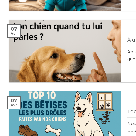
07
Avr
À q
Ah,
que t
07
Avr
Top
Nos 
pour