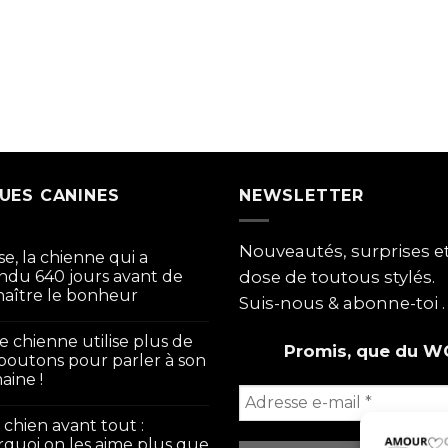
UES CANINES
NEWSLETTER
Nouveautés, surprises 
se, la chienne qui a
ndu 640 jours avant de
dose de toutous stylés.
aître le bonheur
Suis-nous & abonne-toi .
e chienne utilise plus de
Promis, que du W
boutons pour parler à son
ine !
chien avant tout :
quoi on les aime plus que