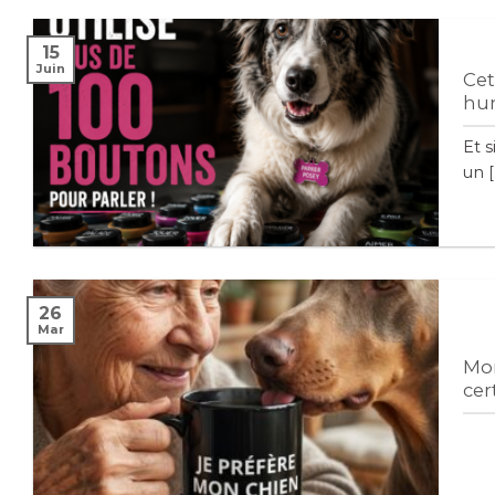
15
Juin
Cet
hum
Et s
un [.
26
Mar
Mon
cer