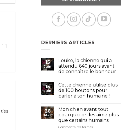
DERNIERS ARTICLES
...]
Louise, la chienne qui a
15
attendu 640 jours avant
Juin
de connaître le bonheur
Cette chienne utilise plus
15
de 100 boutons pour
Juin
parler à son humaine !
Mon chien avant tout :
26
t’es
pourquoi on les aime plus
Mar
que certains humains
sur
Commentaires fermés