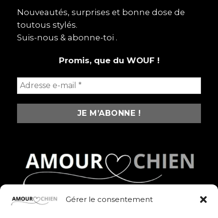
aime
plus
Nouveautés, surprises et bonne dose de
que
toutous stylés.
certains
humains
Suis-nous & abonne-toi .
Promis, que du WOUF !
Gérer le consentement
Des produits fun, stylés et pleins d’amour pour