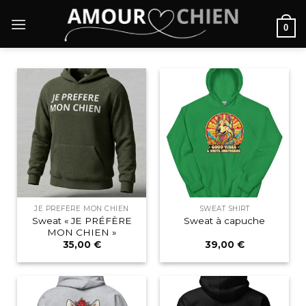
Passer
au
0
contenu
JE PREFÈRE MON CHIEN
SWEAT SHIRT
Sweat « JE PRÉFÈRE
Sweat à capuche
MON CHIEN »
35,00
€
39,00
€