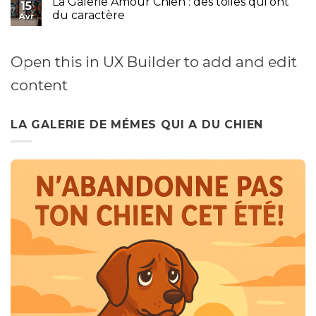
La Galerie Amour Chien : des toiles qui ont
15
les
du caractère
Avr
cœurs
encrés
et
Open this in UX Builder to add and edit
les
truffes
content
sacrées
LA GALERIE DE MÉMES QUI A DU CHIEN