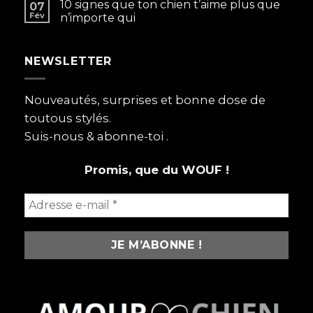
chien
10 signes que ton chien t’aime plus que
07
avant
Fév
n’importe qui
tout
:
pourquoi
NEWSLETTER
on
les
aime
plus
Nouveautés, surprises et bonne dose de
que
toutous stylés.
certains
humains
Suis-nous & abonne-toi .
Promis, que du WOUF !