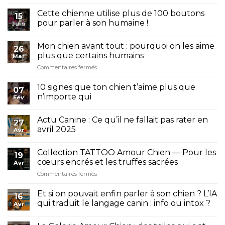
Cette chienne utilise plus de 100 boutons
15
pour parler à son humaine !
Juin
Mon chien avant tout : pourquoi on les aime
26
plus que certains humains
Mar
sur
Commentaires fermés
Mon
chien
10 signes que ton chien t’aime plus que
07
avant
n’importe qui
Fév
tout
:
pourquoi
Actu Canine : Ce qu’il ne fallait pas rater en
27
on
avril 2025
Avr
les
aime
Collection TATTOO Amour Chien — Pour les
plus
19
cœurs encrés et les truffes sacrées
que
Avr
certains
sur
Commentaires fermés
humains
Collection
TATTOO
Et si on pouvait enfin parler à son chien ? L’IA
16
Amour
qui traduit le langage canin : info ou intox ?
Avr
Chien
—
Pour