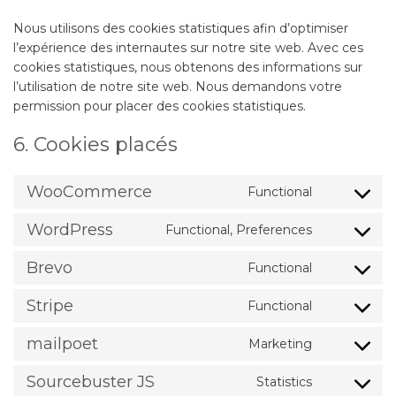
Nous utilisons des cookies statistiques afin d’optimiser
l’expérience des internautes sur notre site web. Avec ces
cookies statistiques, nous obtenons des informations sur
l’utilisation de notre site web. Nous demandons votre
permission pour placer des cookies statistiques.
6. Cookies placés
WooCommerce
Functional
Consent
to
WordPress
Functional, Preferences
service
Consent
woocomme
to
Brevo
Functional
service
Consent
wordpress
to
Stripe
Functional
service
Consent
brevo
to
mailpoet
Marketing
service
Consent
stripe
to
Sourcebuster JS
Statistics
service
Consent