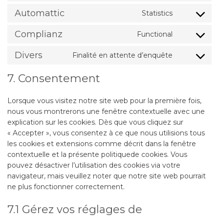
mailpoet
to
Automattic
Statistics
service
Consent
sourcebust
to
Complianz
Functional
js
service
Consent
automattic
to
Divers
Finalité en attente d’enquête
service
Consent
complianz
to
7. Consentement
service
divers
Lorsque vous visitez notre site web pour la première fois,
nous vous montrerons une fenêtre contextuelle avec une
explication sur les cookies. Dès que vous cliquez sur
« Accepter », vous consentez à ce que nous utilisions tous
les cookies et extensions comme décrit dans la fenêtre
contextuelle et la présente politiquede cookies. Vous
pouvez désactiver l’utilisation des cookies via votre
navigateur, mais veuillez noter que notre site web pourrait
ne plus fonctionner correctement.
7.1 Gérez vos réglages de