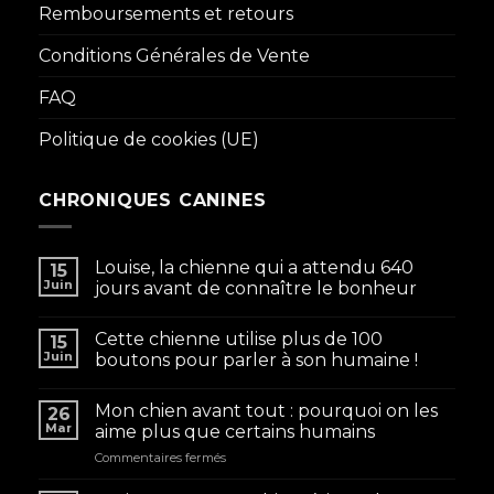
Remboursements et retours
Conditions Générales de Vente
FAQ
Politique de cookies (UE)
CHRONIQUES CANINES
Louise, la chienne qui a attendu 640
15
Juin
jours avant de connaître le bonheur
Cette chienne utilise plus de 100
15
Juin
boutons pour parler à son humaine !
Mon chien avant tout : pourquoi on les
26
Mar
aime plus que certains humains
sur
Commentaires fermés
Mon