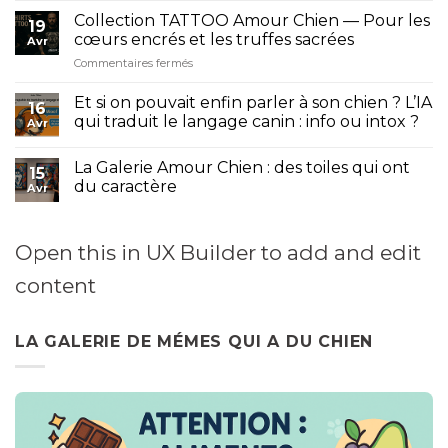
aime
Collection TATTOO Amour Chien — Pour les
plus
19
cœurs encrés et les truffes sacrées
que
Avr
certains
sur
Commentaires fermés
humains
Collection
TATTOO
Et si on pouvait enfin parler à son chien ? L’IA
16
Amour
qui traduit le langage canin : info ou intox ?
Avr
Chien
—
Pour
La Galerie Amour Chien : des toiles qui ont
15
les
du caractère
Avr
cœurs
encrés
et
Open this in UX Builder to add and edit
les
truffes
content
sacrées
LA GALERIE DE MÉMES QUI A DU CHIEN