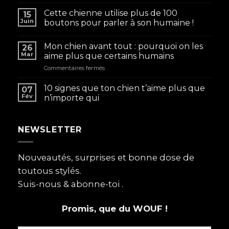
Cette chienne utilise plus de 100
15
Juin
boutons pour parler à son humaine !
Mon chien avant tout : pourquoi on les
26
Mar
aime plus que certains humains
sur
Commentaires fermés
Mon
chien
10 signes que ton chien t’aime plus que
07
avant
Fév
n’importe qui
tout
:
pourquoi
NEWSLETTER
on
les
aime
plus
Nouveautés, surprises et bonne dose de
que
toutous stylés.
certains
humains
Suis-nous & abonne-toi .
Promis, que du WOUF !