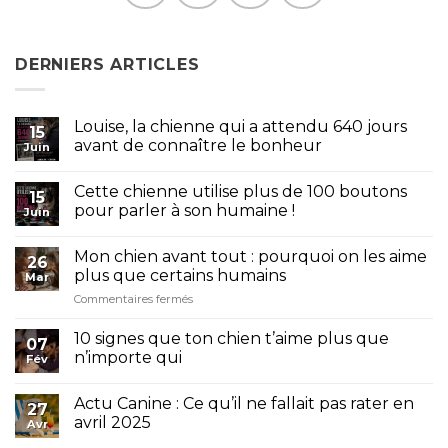
DERNIERS ARTICLES
Louise, la chienne qui a attendu 640 jours
15
avant de connaître le bonheur
Juin
Cette chienne utilise plus de 100 boutons
15
pour parler à son humaine !
Juin
Mon chien avant tout : pourquoi on les aime
26
plus que certains humains
Mar
sur
Commentaires fermés
Mon
chien
10 signes que ton chien t’aime plus que
07
avant
n’importe qui
Fév
tout
:
pourquoi
Actu Canine : Ce qu’il ne fallait pas rater en
27
on
avril 2025
Avr
les