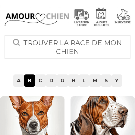
TROUVER LA RACE DE MON
CHIEN
A
B
C
D
G
H
L
M
S
Y