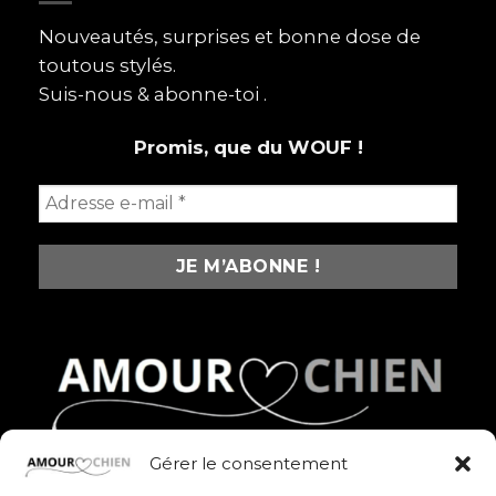
aime
plus
Nouveautés, surprises et bonne dose de
que
toutous stylés.
certains
humains
Suis-nous & abonne-toi .
Promis, que du WOUF !
Gérer le consentement
Des produits fun, stylés et pleins d’amour pour