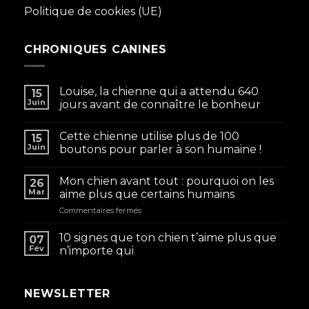
Politique de cookies (UE)
CHRONIQUES CANINES
Louise, la chienne qui a attendu 640
15
Juin
jours avant de connaître le bonheur
Cette chienne utilise plus de 100
15
Juin
boutons pour parler à son humaine !
Mon chien avant tout : pourquoi on les
26
Mar
aime plus que certains humains
sur
Commentaires fermés
Mon
chien
10 signes que ton chien t’aime plus que
07
avant
Fév
n’importe qui
tout
:
pourquoi
NEWSLETTER
on
les