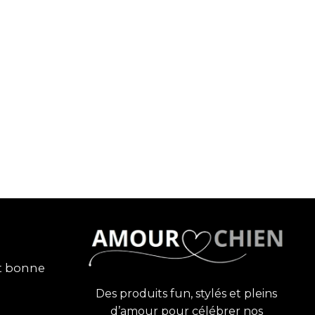
et bonne
Des produits fun, stylés et pleins
d’amour pour célébrer nos