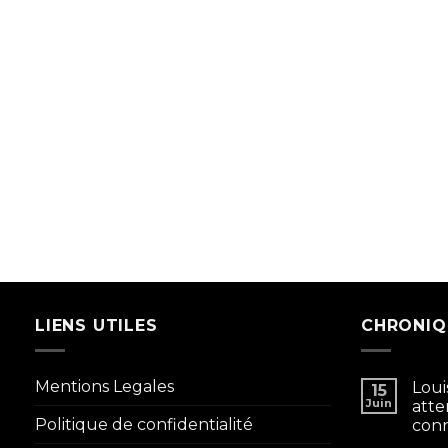
LIENS UTILES
CHRONIQ
Mentions Legales
Loui
15
Juin
atte
Politique de confidentialité
conn