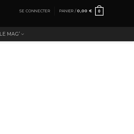
SE CONNECTER
PANIER /
0,00
€
0
LE MAG’