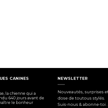
UES CANINES
NEWSLETTER
Nouveautés, surprises 
se, la chienne qui a
ndu 640 jours avant de
dose de toutous stylés.
aître le bonheur
Suis-nous & abonne-toi .