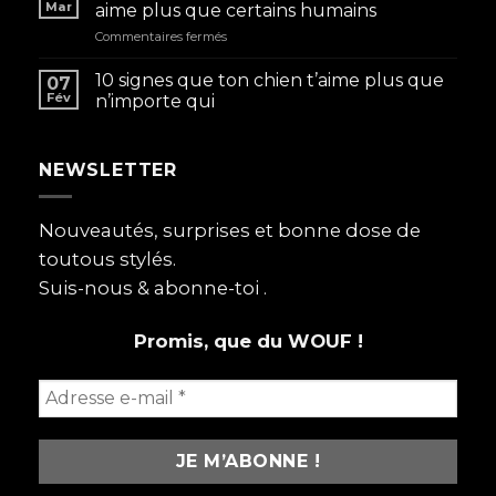
Mar
aime plus que certains humains
sur
Commentaires fermés
Mon
chien
10 signes que ton chien t’aime plus que
07
avant
Fév
n’importe qui
tout
:
pourquoi
NEWSLETTER
on
les
aime
plus
Nouveautés, surprises et bonne dose de
que
toutous stylés.
certains
humains
Suis-nous & abonne-toi .
Promis, que du WOUF !