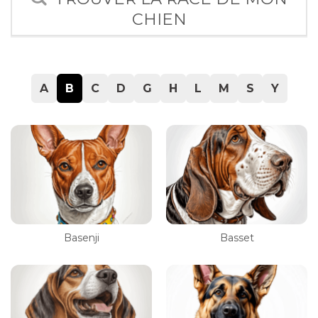
CHIEN
A
B
C
D
G
H
L
M
S
Y
Basenji
Basset