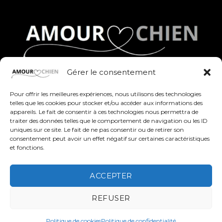
Gérer le consentement
Des produits fun, stylés et pleins d’amour pour
célébrer nos compagnons à quatre pattes au
Pour offrir les meilleures expériences, nous utilisons des technologies
quotidien
telles que les cookies pour stocker et/ou accéder aux informations des
appareils. Le fait de consentir à ces technologies nous permettra de
traiter des données telles que le comportement de navigation ou les ID
uniques sur ce site. Le fait de ne pas consentir ou de retirer son
consentement peut avoir un effet négatif sur certaines caractéristiques
et fonctions.
ACCEPTER
REFUSER
A PROPOS
BLOG
FAQ
CATALOGUE COMPLET
CONTACTEZ-NOUS
Politique de cookies
Politique de confidentialité