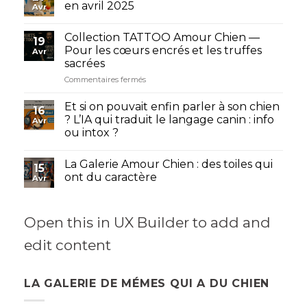
on
en avril 2025
Avr
les
aime
Collection TATTOO Amour Chien —
plus
19
Pour les cœurs encrés et les truffes
que
Avr
certains
sacrées
humains
sur
Commentaires fermés
Collection
TATTOO
Et si on pouvait enfin parler à son chien
16
Amour
? L’IA qui traduit le langage canin : info
Avr
Chien
ou intox ?
—
Pour
les
La Galerie Amour Chien : des toiles qui
15
cœurs
ont du caractère
Avr
encrés
et
les
Open this in UX Builder to add and
truffes
sacrées
edit content
LA GALERIE DE MÉMES QUI A DU CHIEN