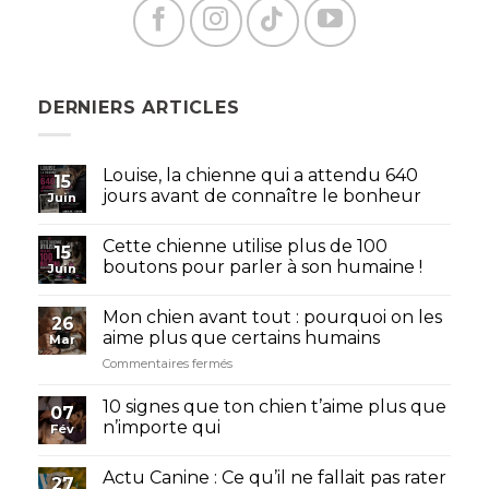
DERNIERS ARTICLES
Louise, la chienne qui a attendu 640
15
jours avant de connaître le bonheur
Juin
Cette chienne utilise plus de 100
15
boutons pour parler à son humaine !
Juin
Mon chien avant tout : pourquoi on les
26
aime plus que certains humains
Mar
sur
Commentaires fermés
Mon
chien
10 signes que ton chien t’aime plus que
07
avant
n’importe qui
Fév
tout
:
pourquoi
Actu Canine : Ce qu’il ne fallait pas rater
27