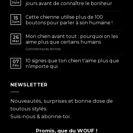
Juin
jours avant de connaître le bonheur
Cette chienne utilise plus de 100
15
Juin
boutons pour parler à son humaine !
Mon chien avant tout : pourquoi on les
26
Mar
aime plus que certains humains
sur
Commentaires fermés
Mon
chien
10 signes que ton chien t’aime plus que
07
avant
Fév
n’importe qui
tout
:
pourquoi
NEWSLETTER
on
les
aime
plus
Nouveautés, surprises et bonne dose de
que
toutous stylés.
certains
humains
Suis-nous & abonne-toi .
Promis, que du WOUF !