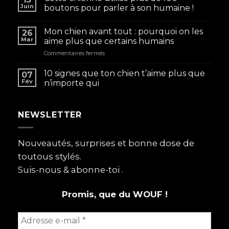
Juin
boutons pour parler à son humaine !
Mon chien avant tout : pourquoi on les
26
Mar
aime plus que certains humains
sur
Commentaires fermés
Mon
chien
10 signes que ton chien t’aime plus que
07
avant
Fév
n’importe qui
tout
:
pourquoi
NEWSLETTER
on
les
aime
plus
Nouveautés, surprises et bonne dose de
que
toutous stylés.
certains
humains
Suis-nous & abonne-toi .
Promis, que du WOUF !