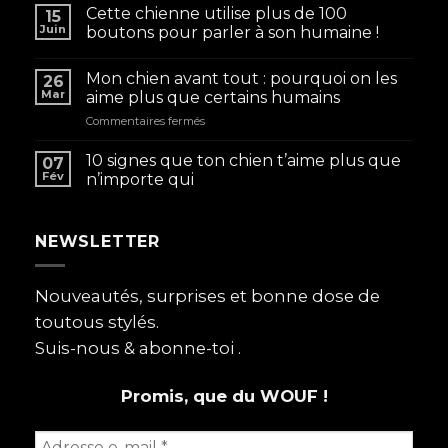
Cette chienne utilise plus de 100
15
Juin
boutons pour parler à son humaine !
Mon chien avant tout : pourquoi on les
26
Mar
aime plus que certains humains
sur
Commentaires fermés
Mon
chien
10 signes que ton chien t’aime plus que
07
avant
Fév
n’importe qui
tout
:
pourquoi
NEWSLETTER
on
les
aime
plus
Nouveautés, surprises et bonne dose de
que
toutous stylés.
certains
humains
Suis-nous & abonne-toi .
Promis, que du WOUF !