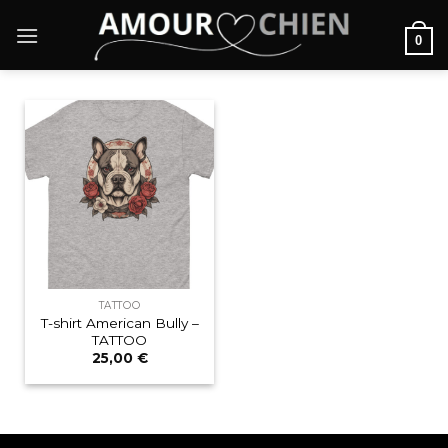
Passer
au
0
contenu
TATTOO
T-shirt American Bully –
TATTOO
25,00
€