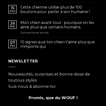
Cette chienne utilise plus de 100
15
Juin
boutons pour parler à son humaine !
Mon chien avant tout : pourquoi on les
26
Mar
aime plus que certains humains
sur
Commentaires fermés
Mon
chien
10 signes que ton chien t’aime plus que
07
avant
Fév
n’importe qui
tout
:
pourquoi
NEWSLETTER
on
les
aime
plus
Nouveautés, surprises et bonne dose de
que
toutous stylés.
certains
humains
Suis-nous & abonne-toi .
Promis, que du WOUF !