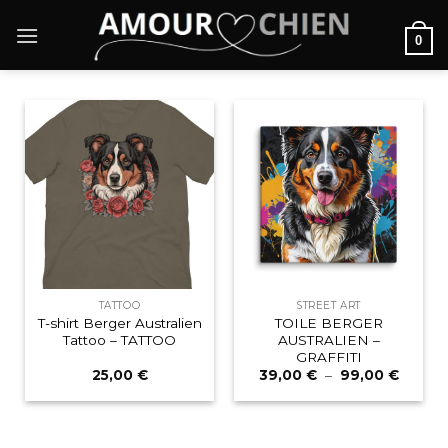
Passer
au
0
contenu
TATTOO
STREET ART
T-shirt Berger Australien
TOILE BERGER
Tattoo – TATTOO
AUSTRALIEN –
GRAFFITI
Plage
25,00
€
39,00
€
–
99,00
€
de
prix :
39,00 
à
99,00 