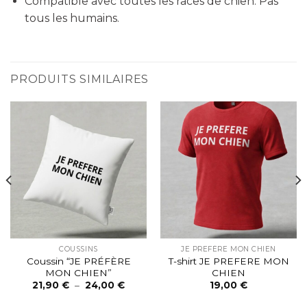
Compatible avec toutes les races de chien. Pas
tous les humains.
PRODUITS SIMILAIRES
COUSSINS
JE PREFÈRE MON CHIEN
Coussin “JE PRÉFÈRE
T-shirt JE PREFERE MON
MON CHIEN”
CHIEN
Plage
21,90
€
–
24,00
€
19,00
€
de
prix :