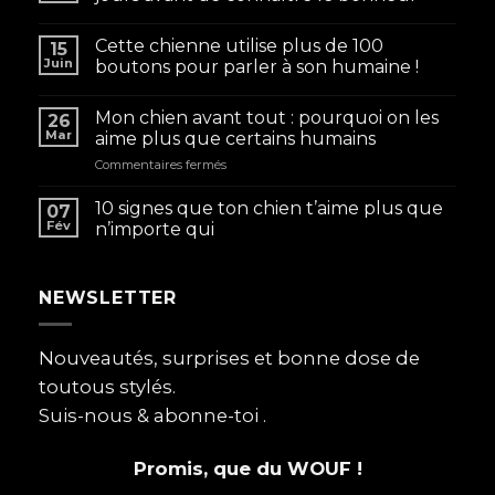
Cette chienne utilise plus de 100
15
Juin
boutons pour parler à son humaine !
Mon chien avant tout : pourquoi on les
26
Mar
aime plus que certains humains
sur
Commentaires fermés
Mon
chien
10 signes que ton chien t’aime plus que
07
avant
Fév
n’importe qui
tout
:
pourquoi
NEWSLETTER
on
les
aime
plus
Nouveautés, surprises et bonne dose de
que
toutous stylés.
certains
humains
Suis-nous & abonne-toi .
Promis, que du WOUF !