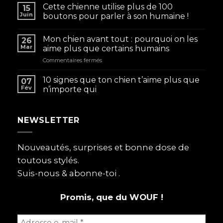
Cette chienne utilise plus de 100
15
Juin
boutons pour parler à son humaine !
Mon chien avant tout : pourquoi on les
26
Mar
aime plus que certains humains
sur
Commentaires fermés
Mon
chien
10 signes que ton chien t’aime plus que
07
avant
Fév
n’importe qui
tout
:
pourquoi
NEWSLETTER
on
les
aime
plus
Nouveautés, surprises et bonne dose de
que
toutous stylés.
certains
humains
Suis-nous & abonne-toi .
Promis, que du WOUF !