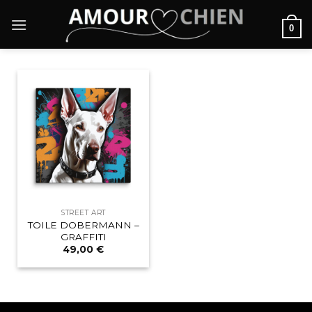
Passer
au
0
contenu
STREET ART
TOILE DOBERMANN –
GRAFFITI
49,00
€