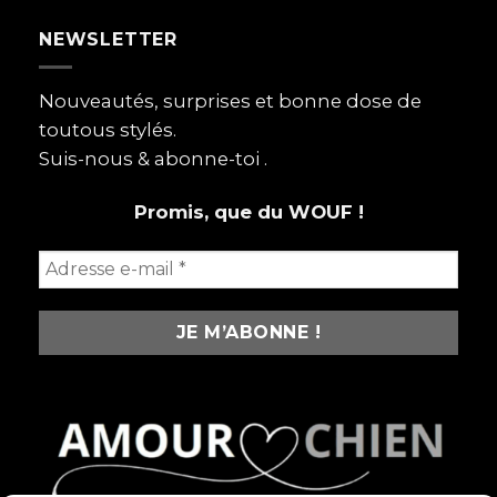
pourquoi
NEWSLETTER
on
les
aime
plus
Nouveautés, surprises et bonne dose de
que
toutous stylés.
certains
humains
Suis-nous & abonne-toi .
Promis, que du WOUF !