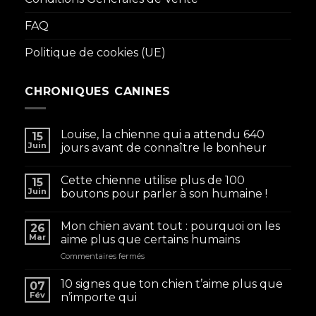
FAQ
Politique de cookies (UE)
CHRONIQUES CANINES
Louise, la chienne qui a attendu 640
15
Juin
jours avant de connaître le bonheur
Cette chienne utilise plus de 100
15
Juin
boutons pour parler à son humaine !
Mon chien avant tout : pourquoi on les
26
Mar
aime plus que certains humains
sur
Commentaires fermés
Mon
chien
10 signes que ton chien t’aime plus que
07
avant
Fév
n’importe qui
tout
: