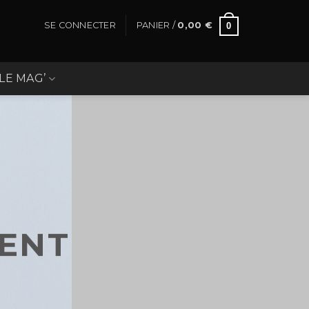
SE CONNECTER
PANIER /
0,00
€
0
LE MAG’
ENT