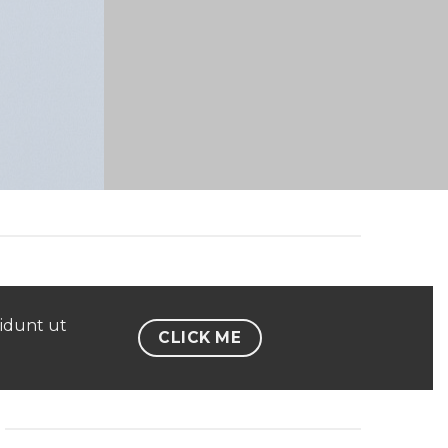
cidunt ut
CLICK ME