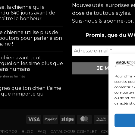
Nouveautés, surprises 
se, la chienne qui a
ndu 640 jours avant de
dose de toutous stylés.
aître le bonheur
Suis-nous & abonne-toi .
e chienne utilise plus de
Promis, que du W
boutons pour parler à son
ine !
chien avant tout :
quoi on les aime plus que
ains humains
sur
Pour offrir 
ntaires fermés
Mon
cookies pour
chien
consentir à 
ignes que ton chien t’aime
avant
comportement
 que n’importe qui
tout
ou de retire
:
caractéristi
pourquoi
on
les
aime
plus
 PROPOS
BLOG
FAQ
CATALOGUE COMPLET
CONTACTEZ-NO
que