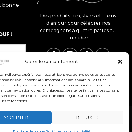
et bonne
Des produits fun, stylés et pleins
d’amour pour célébrer nos
compagnons à quatre pattes au
OUF !
quotidien
Gérer le consentement
les meilleures expériences, nous utilisons des technologies telles que les
 stocker et/ou accéder aux informations des appareils. Le fait de
ces technologies nous permettra de traiter des données telles que le
 de navigation ou les ID uniques sur ce site. Le fait de ne pas consentir
r son consentement peut avoir un effet négatif sur certaines
ques et fonctions.
ACCEPTER
REFUSER
US
Politique de cookies
Politique de confidentialité