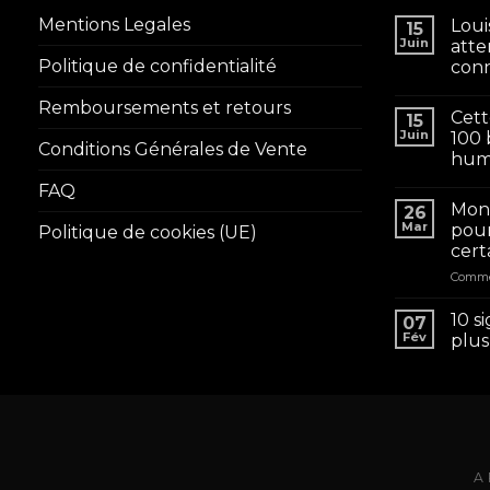
Mentions Legales
Loui
15
Juin
atte
Politique de confidentialité
conn
Remboursements et retours
Cett
15
Juin
100 
Conditions Générales de Vente
huma
FAQ
Mon 
26
Mar
pour
Politique de cookies (UE)
cert
Comme
10 s
07
Fév
plus
A