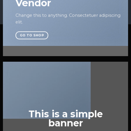
Vendor
Change this to anything. Consectetuer adipiscing
elit.
GO TO SHOP
This is a simple
banner