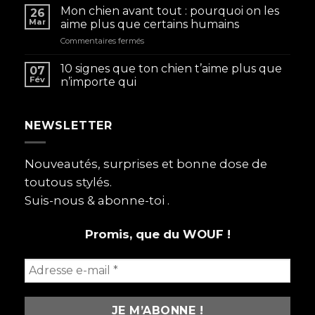
Mon chien avant tout : pourquoi on les
26
Mar
aime plus que certains humains
sur
Commentaires fermés
Mon
chien
10 signes que ton chien t’aime plus que
07
avant
Fév
n’importe qui
tout
:
pourquoi
NEWSLETTER
on
les
aime
plus
Nouveautés, surprises et bonne dose de
que
toutous stylés.
certains
humains
Suis-nous & abonne-toi .
Promis, que du WOUF !