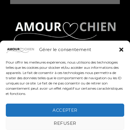
Gérer le consentement
Des produits fun, stylés et pleins d’amour pour
célébrer nos compagnons à quatre pattes au
Pour offrir les meilleures expériences, nous utilisons des technologies
quotidien
telles que les cookies pour stocker et/ou accéder aux informations des
appareils. Le fait de consentir à ces technologies nous permettra de
traiter des données telles que le comportement de navigation ou les ID
uniques sur ce site. Le fait de ne pas consentir ou de retirer son
consentement peut avoir un effet négatif sur certaines caractéristiques
et fonctions.
ACCEPTER
REFUSER
A PROPOS
BLOG
FAQ
CATALOGUE COMPLET