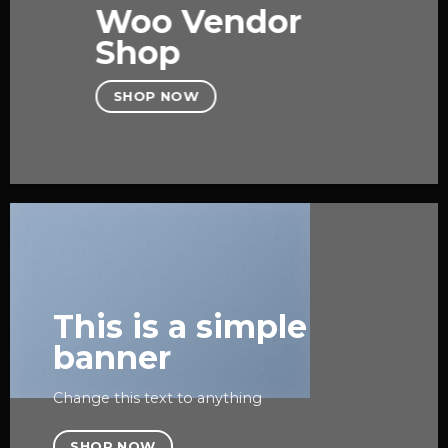
Woo Vendor
Shop
SHOP NOW
This is a simple
banner
Change this text to anything
SHOP NOW