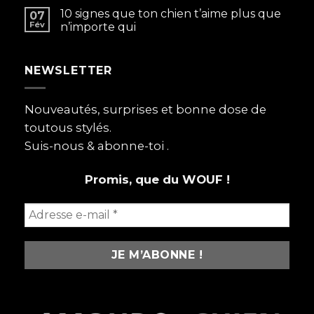
chien
10 signes que ton chien t’aime plus que
07
avant
Fév
n’importe qui
tout
:
pourquoi
NEWSLETTER
on
les
aime
plus
Nouveautés, surprises et bonne dose de
que
toutous stylés.
certains
humains
Suis-nous & abonne-toi .
Promis, que du WOUF !