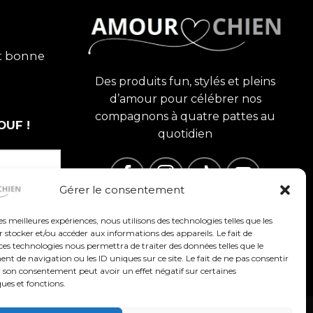
et bonne
Des produits fun, stylés et pleins
d’amour pour célébrer nos
compagnons à quatre pattes au
OUF !
quotidien
Gérer le consentement
les meilleures expériences, nous utilisons des technologies telles que les
 stocker et/ou accéder aux informations des appareils. Le fait de
ces technologies nous permettra de traiter des données telles que le
 de navigation ou les ID uniques sur ce site. Le fait de ne pas consentir
r son consentement peut avoir un effet négatif sur certaines
ques et fonctions.