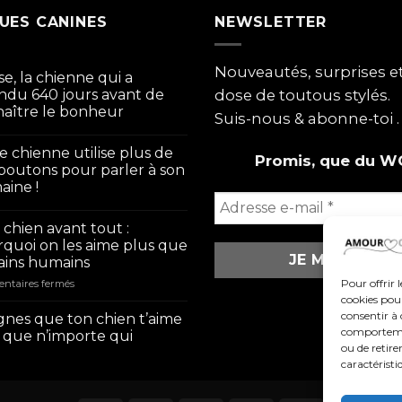
UES CANINES
NEWSLETTER
Nouveautés, surprises 
se, la chienne qui a
ndu 640 jours avant de
dose de toutous stylés.
aître le bonheur
Suis-nous & abonne-toi .
e chienne utilise plus de
Promis, que du W
boutons pour parler à son
ine !
chien avant tout :
quoi on les aime plus que
ains humains
sur
Pour offrir 
ntaires fermés
Mon
cookies pour
chien
consentir à 
ignes que ton chien t’aime
avant
comportement
 que n’importe qui
tout
ou de retire
:
caractéristi
pourquoi
on