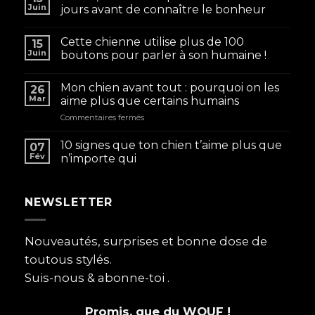
Juin
jours avant de connaître le bonheur
Cette chienne utilise plus de 100
15
Juin
boutons pour parler à son humaine !
Mon chien avant tout : pourquoi on les
26
Mar
aime plus que certains humains
sur
Commentaires fermés
Mon
chien
10 signes que ton chien t’aime plus que
07
avant
Fév
n’importe qui
tout
:
pourquoi
NEWSLETTER
on
les
aime
plus
Nouveautés, surprises et bonne dose de
que
toutous stylés.
certains
humains
Suis-nous & abonne-toi .
Promis, que du WOUF !