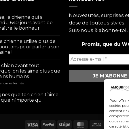
Nouveautés, surprises 
se, la chienne qui a
ndu 640 jours avant de
dose de toutous stylés.
aître le bonheur
Suis-nous & abonne-toi .
e chienne utilise plus de
Promis, que du W
boutons pour parler à son
ine !
chien avant tout :
quoi on les aime plus que
ains humains
sur
ntaires fermés
Mon
chien
ignes que ton chien t’aime
avant
 que n’importe qui
Pour offrir 
tout
cookies pour
:
consentir à 
pourquoi
comportement
on
ou de retire
les
caractéristi
aime