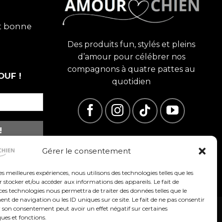
et bonne
Des produits fun, stylés et pleins
d’amour pour célébrer nos
compagnons à quatre pattes au
OUF !
quotidien
Gérer le consentement
les meilleures expériences, nous utilisons des technologies telles que les
 stocker et/ou accéder aux informations des appareils. Le fait de
ces technologies nous permettra de traiter des données telles que le
 de navigation ou les ID uniques sur ce site. Le fait de ne pas consentir
r son consentement peut avoir un effet négatif sur certaines
ques et fonctions.