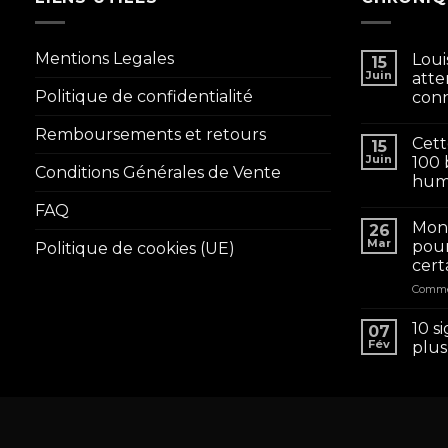
Mentions Legales
Loui
15
Juin
atte
Politique de confidentialité
conn
Remboursements et retours
Cett
15
Juin
100 
Conditions Générales de Vente
huma
FAQ
Mon 
26
Mar
pour
Politique de cookies (UE)
cert
Comme
10 s
07
Fév
plus