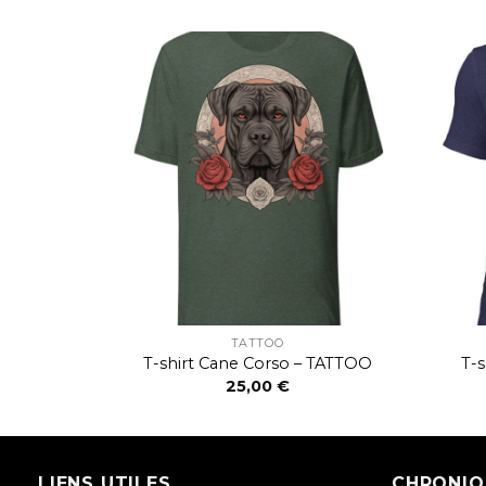
TATTOO
ATTOO
T-shirt Cane Corso – TATTOO
T-
25,00
€
LIENS UTILES
CHRONIQ