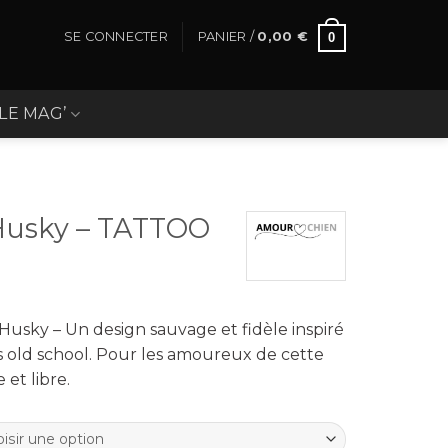
SE CONNECTER
PANIER /
0,00
€
0
LE MAG’
 Husky – TATTOO
 Husky – Un design sauvage et fidèle inspiré
 old school. Pour les amoureux de cette
et libre.