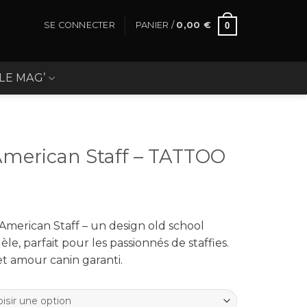
SE CONNECTER
PANIER /
0,00
€
0
LE MAG’
 American Staff – TATTOO
 American Staff – un design old school
èle, parfait pour les passionnés de staffies.
et amour canin garanti.