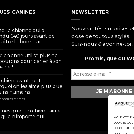
UES CANINES
NEWSLETTER
Nouveautés, surprises 
se, la chienne qui a
ndu 640 jours avant de
dose de toutous stylés.
aître le bonheur
Suis-nous & abonne-toi .
e chienne utilise plus de
Promis, que du W
boutons pour parler à son
ine !
chien avant tout :
quoi on les aime plus que
ains humains
sur
ntaires fermés
Mon
chien
ignes que ton chien t’aime
avant
 que n’importe qui
Pour offrir 
tout
cookies pour
:
consentir à 
pourquoi
comportement