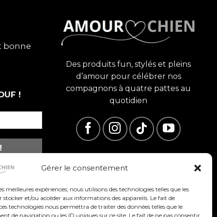
et bonne
Des produits fun, stylés et pleins
d’amour pour célébrer nos
compagnons à quatre pattes au
OUF !
quotidien
Gérer le consentement
les meilleures expériences, nous utilisons des technologies telles que les
 stocker et/ou accéder aux informations des appareils. Le fait de
ces technologies nous permettra de traiter des données telles que le
 de navigation ou les ID uniques sur ce site. Le fait de ne pas consentir