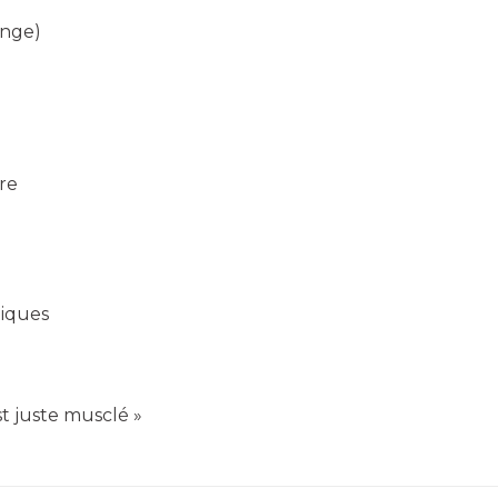
ange)
re
tiques
est juste musclé »