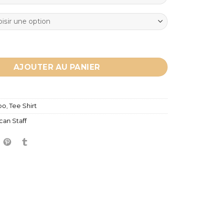
-shirt American Staff - TATTOO
AJOUTER AU PANIER
oo
,
Tee Shirt
an Staff