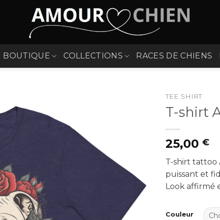
BOUTIQUE
COLLECTIONS
RACES DE CHIENS
TEE SHIRT
T-shirt
25,00
€
T-shirt tattoo
puissant et fid
Look affirmé 
Couleur